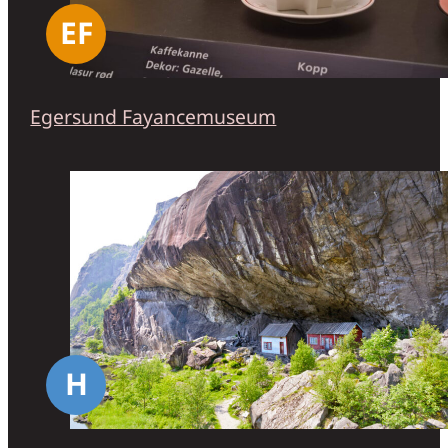
EF
Egersund Fayancemuseum
H