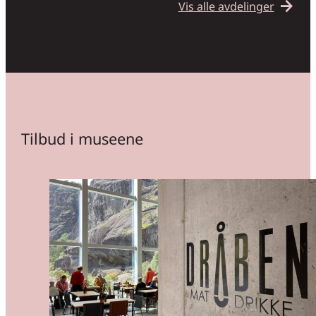
arrow_forward
Vis alle avdelinger
Tilbud i museene