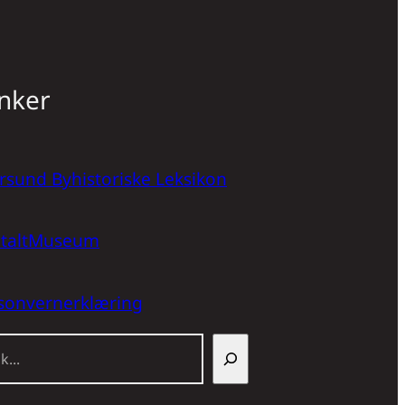
nker
rsund Byhistoriske Leksikon
italtMuseum
sonvernerklæring