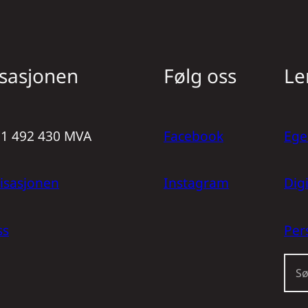
sasjonen
Følg oss
Le
971 492 430 MVA
Facebook
Ege
isasjonen
Instagram
Dig
ss
Per
S
ø
k