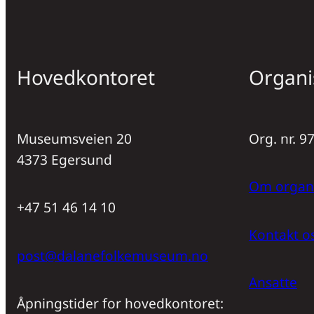
Hovedkontoret
Organi
Museumsveien 20
Org. nr. 
4373 Egersund
Om organ
+47 51 46 14 10
Kontakt o
post@dalanefolkemuseum.no
Ansatte
Åpningstider for hovedkontoret: