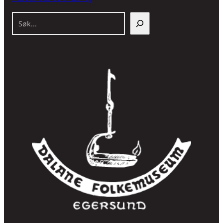
S
ø
k