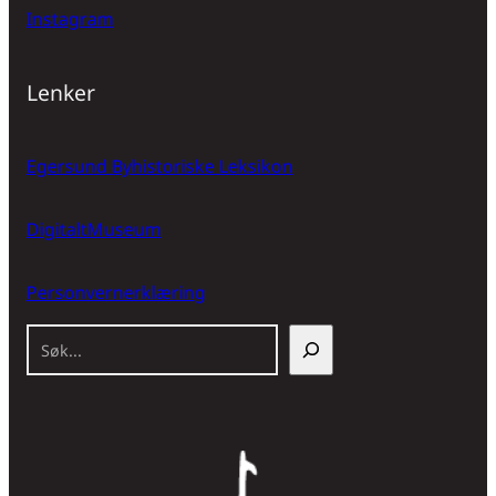
Instagram
Lenker
Egersund Byhistoriske Leksikon
DigitaltMuseum
Personvernerklæring
S
ø
k