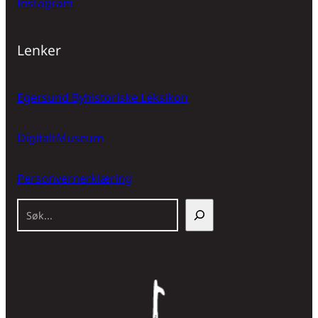
Instagram
Lenker
Egersund Byhistoriske Leksikon
DigitaltMuseum
Personvernerklæring
S
ø
k