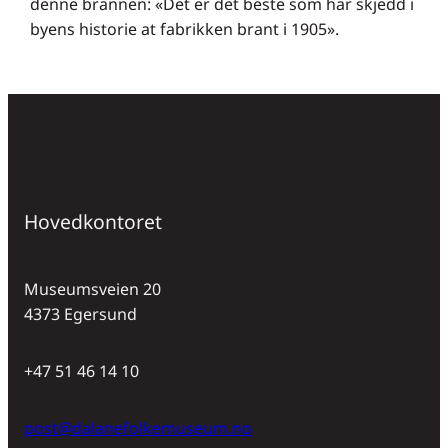
denne brannen: «Det er det beste som har skjedd i
byens historie at fabrikken brant i 1905».
Hovedkontoret
Museumsveien 20
4373 Egersund
+47 51 46 14 10
post@dalanefolkemuseum.no