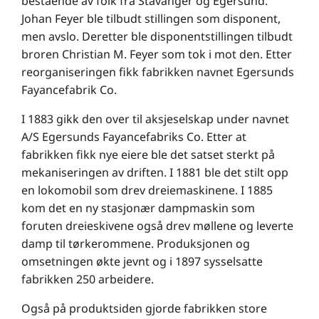
bestående av folk fra Stavanger og Egersund.
Johan Feyer ble tilbudt stillingen som disponent,
men avslo. Deretter ble disponentstillingen tilbudt
broren Christian M. Feyer som tok i mot den. Etter
reorganiseringen fikk fabrikken navnet Egersunds
Fayancefabrik Co.
I 1883 gikk den over til aksjeselskap under navnet
A/S Egersunds Fayancefabriks Co. Etter at
fabrikken fikk nye eiere ble det satset sterkt på
mekaniseringen av driften. I 1881 ble det stilt opp
en lokomobil som drev dreiemaskinene. I 1885
kom det en ny stasjonær dampmaskin som
foruten dreieskivene også drev møllene og leverte
damp til tørkerommene. Produksjonen og
omsetningen økte jevnt og i 1897 sysselsatte
fabrikken 250 arbeidere.
Også på produktsiden gjorde fabrikken store