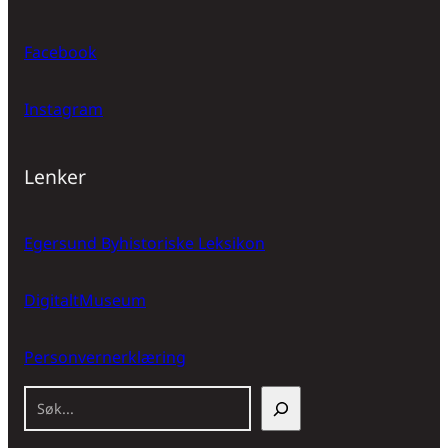
Facebook
Instagram
Lenker
Egersund Byhistoriske Leksikon
DigitaltMuseum
Personvernerklæring
S
ø
k