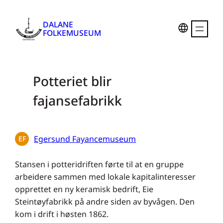
Hopp
til
DALANE
FOLKEMUSEUM
innhold
Potteriet blir
fajansefabrikk
Egersund Fayancemuseum
EF
Stansen i potteridriften førte til at en gruppe
arbeidere sammen med lokale kapitalinteresser
opprettet en ny keramisk bedrift, Eie
Steintøyfabrikk på andre siden av byvågen. Den
kom i drift i høsten 1862.