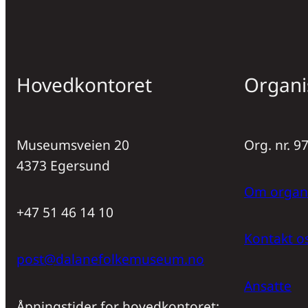
Hovedkontoret
Organi
Museumsveien 20
Org. nr. 
4373 Egersund
Om organ
+47 51 46 14 10
Kontakt o
post@dalanefolkemuseum.no
Ansatte
Åpningstider for hovedkontoret: