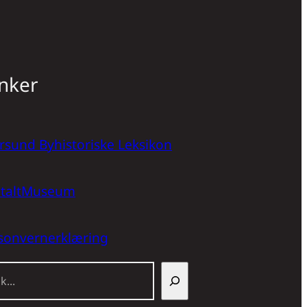
nker
rsund Byhistoriske Leksikon
italtMuseum
sonvernerklæring