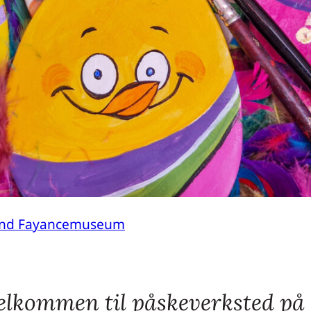
und Fayancemuseum
 velkommen til påskeverksted 