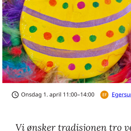
Onsdag 1. april 11:00–14:00
Egers
schedule
EF
Vi ønsker tradisjonen tro