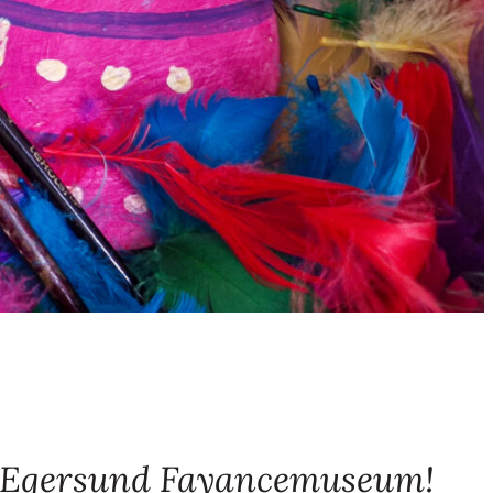
på Egersund Fayancemuseum!