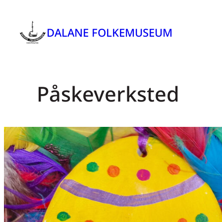
Hopp
til
DALANE FOLKEMUSEUM
innhold
Påskeverksted