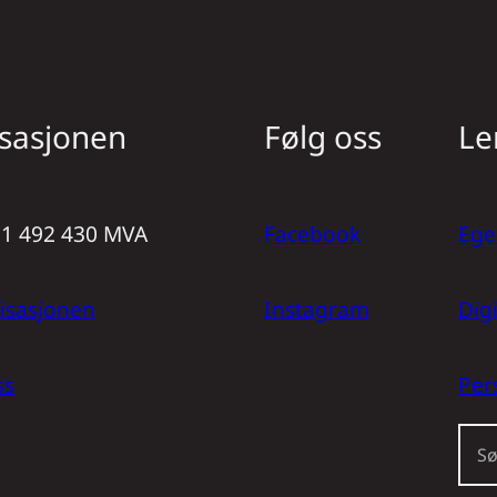
sasjonen
Følg oss
Le
971 492 430 MVA
Facebook
Ege
isasjonen
Instagram
Dig
ss
Per
S
ø
k