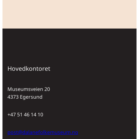
Hovedkontoret
Museumsveien 20
4373 Egersund
+47 51 46 14 10
post@dalanefolkemuseum.no