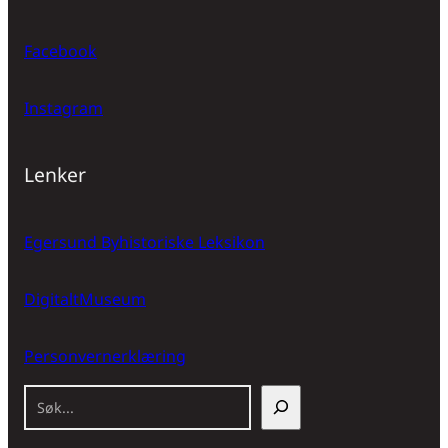
Facebook
Instagram
Lenker
Egersund Byhistoriske Leksikon
DigitaltMuseum
Personvernerklæring
S
ø
k