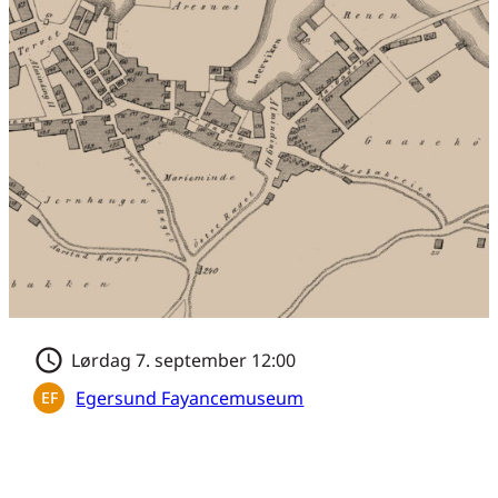
schedule
Lørdag 7. september 12:00
Egersund Fayancemuseum
EF