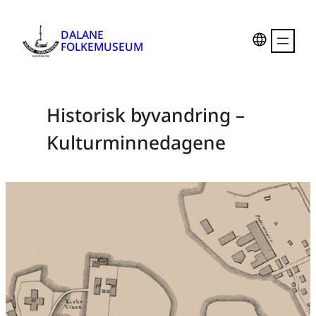
Hopp
til
DALANE
FOLKEMUSEUM
innhold
Historisk byvandring –
Kulturminnedagene