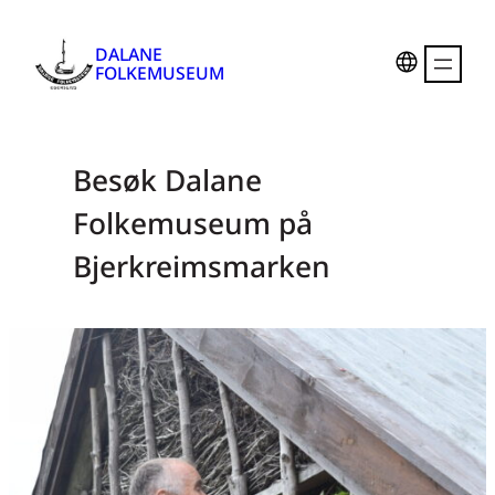
Hopp
til
DALANE
FOLKEMUSEUM
innhold
Besøk Dalane
Folkemuseum på
Bjerkreimsmarken