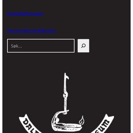
DigitaltMuseum
Personvernerklæring
S
ø
k