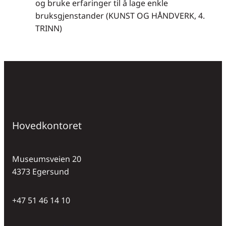
og bruke erfaringer til å lage enkle
bruksgjenstander (KUNST OG HÅNDVERK, 4.
TRINN)
Hovedkontoret
Museumsveien 20
4373 Egersund
+47 51 46 14 10