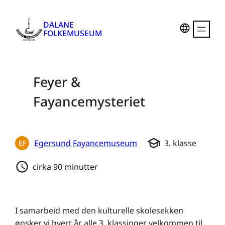
Hopp
til
DALANE
FOLKEMUSEUM
innhold
Feyer &
Fayancemysteriet
school
Egersund Fayancemuseum
3. klasse
EF
schedule
cirka 90 minutter
I samarbeid med den kulturelle skolesekken
ønsker vi hvert år alle 3. klassinger velkommen til