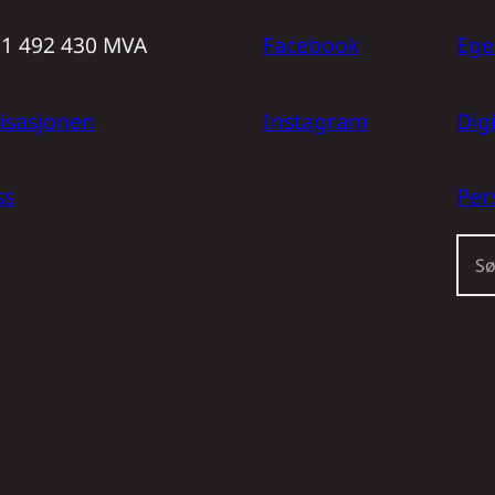
971 492 430 MVA
Facebook
Ege
isasjonen
Instagram
Dig
ss
Per
S
ø
k