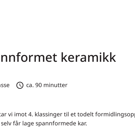
annformet keramikk
asse
ca. 90 minutter
schedule
r vi imot 4. klassinger til et todelt formidlings
 selv får lage spannformede kar.