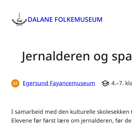
Hopp
til
DALANE FOLKEMUSEUM
innhold
Jernalderen og sp
Egersund Fayancemuseum
4.–7. kl
school
EF
I samarbeid med den kulturelle skolesekken ta
Elevene før først lære om jernalderen, før de