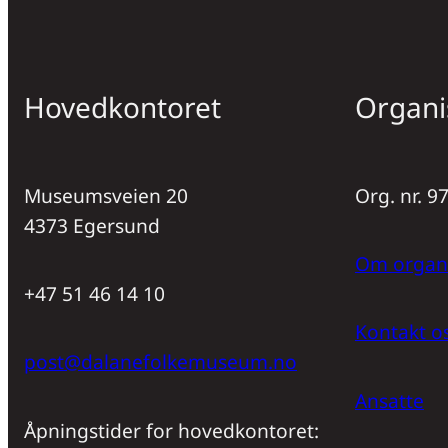
Hovedkontoret
Organi
Museumsveien 20
Org. nr. 
4373 Egersund
Om organ
+47 51 46 14 10
Kontakt o
post@dalanefolkemuseum.no
Ansatte
Åpningstider for hovedkontoret: