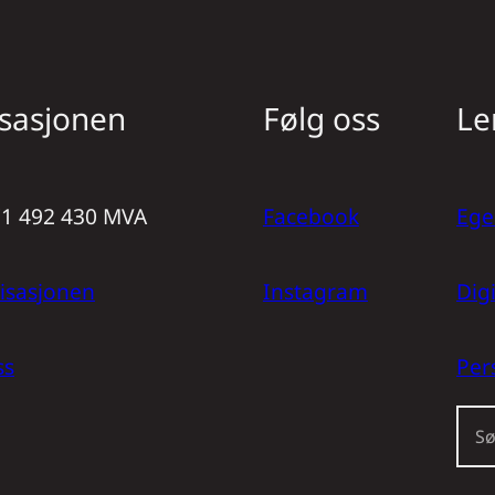
sasjonen
Følg oss
Le
971 492 430 MVA
Facebook
Ege
isasjonen
Instagram
Dig
ss
Per
S
ø
k