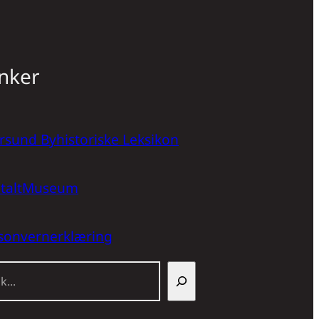
nker
rsund Byhistoriske Leksikon
italtMuseum
sonvernerklæring