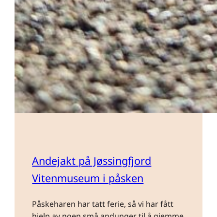
Andejakt på Jøssingfjord
Vitenmuseum i påsken
Påskeharen har tatt ferie, så vi har fått
hjelp av noen små andunger til å gjemme