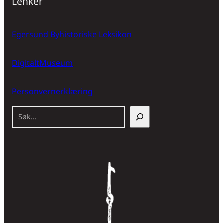
Lenker
Egersund Byhistoriske Leksikon
DigitaltMuseum
Personvernerklæring
S
ø
k